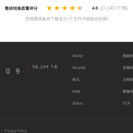
4.6
(31,343,777票)
整体转换质量评分
您需要转换并下载至少1个文件才能提供反馈!
About
视频
58,299 TB
Security
音频
609
格式
文档
Help
图像
Status
OCR
Privacy Policy