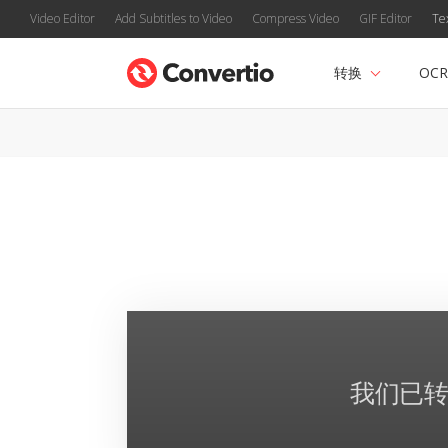
Video Editor
Add Subtitles to Video
Compress Video
GIF Editor
Te
转换
OCR
我们已