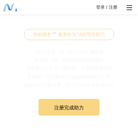
登录 / 注册
你的朋友
“
”
邀请你为TA的写作助力
mdnice是一款 Markdown 编辑器
包含客户端、网页端和浏览器插件
支持微信公众号一键排版、主题切换等功能
全网唯一支持数学公式发布到微信公众号
排版100万篇文章，为10万公众号作者助力
注册完成助力