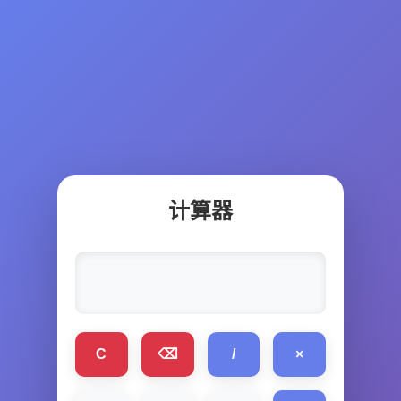
计算器
C
/
×
⌫