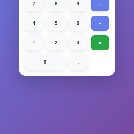
7
8
9
-
4
5
6
+
1
2
3
=
0
.