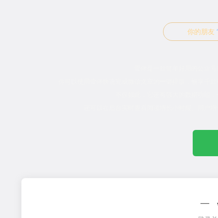
你的朋友
壹伴是一款简单好用的公众号
你可以使用壹伴快速完成微信文章的一键排版，畅享千款
不仅如此，它还有强大的数据功能，
还可以在后台实时查看阅读增长小时报、用户增